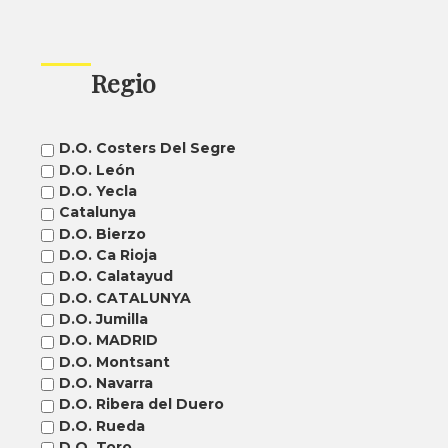
Regio
D.O. Costers Del Segre
D.O. León
D.O. Yecla
Catalunya
D.O. Bierzo
D.O. Ca Rioja
D.O. Calatayud
D.O. CATALUNYA
D.O. Jumilla
D.O. MADRID
D.O. Montsant
D.O. Navarra
D.O. Ribera del Duero
D.O. Rueda
D.O. Toro