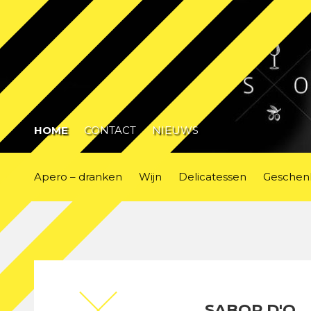
HOME
CONTACT
NIEUWS
Apero – dranken
Wijn
Delicatessen
Geschen
SABOR D'O