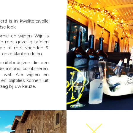
rd is in kwaliteitsvolle
se look.
omie en wijnen. Wijn is
en met gezellig tafelen
wee of met vrienden &
t onze klanten delen.
iliebedrijven die een
de inhoud combineren.
wat. Alle wijnen en
en olijfolies komen uit
aag bij uw keuze.