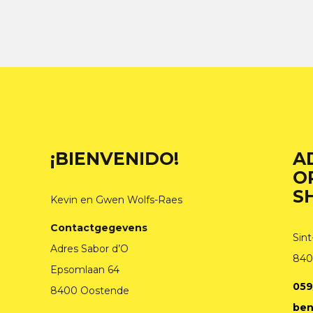
¡BIENVENIDO!
A
O
S
Kevin en Gwen Wolfs-Raes
Contactgegevens
Sint
Adres Sabor d’O
840
Epsomlaan 64
059
8400 Oostende
ben