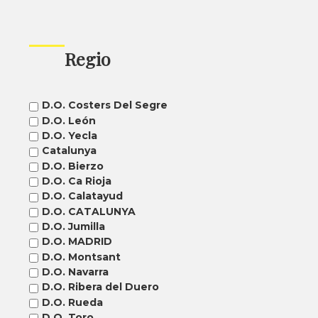
Regio
D.O. Costers Del Segre
D.O. León
D.O. Yecla
Catalunya
D.O. Bierzo
D.O. Ca Rioja
D.O. Calatayud
D.O. CATALUNYA
D.O. Jumilla
D.O. MADRID
D.O. Montsant
D.O. Navarra
D.O. Ribera del Duero
D.O. Rueda
D.O. Toro