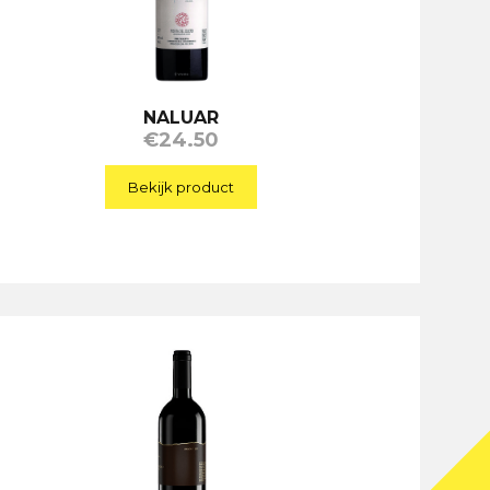
NALUAR
€
24.50
Bekijk product