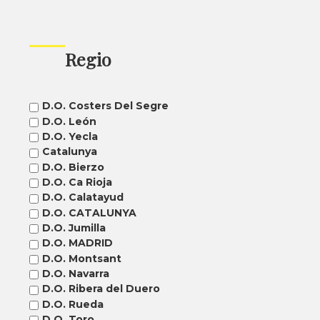
Regio
D.O. Costers Del Segre
D.O. León
D.O. Yecla
Catalunya
D.O. Bierzo
D.O. Ca Rioja
D.O. Calatayud
D.O. CATALUNYA
D.O. Jumilla
D.O. MADRID
D.O. Montsant
D.O. Navarra
D.O. Ribera del Duero
D.O. Rueda
D.O. Toro