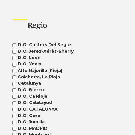
Regio
D.O. Costers Del Segre
D.O. Jerez-Xérès-Sherry
D.O. León
D.O. Yecla
Alto Najerilla (Rioja)
Calahorra, La Rioja
Catalunya
D.O. Bierzo
D.O. Ca Rioja
D.O. Calatayud
D.O. CATALUNYA
D.O. Cava
D.O. Jumilla
D.O. MADRID
D.O. Montsant