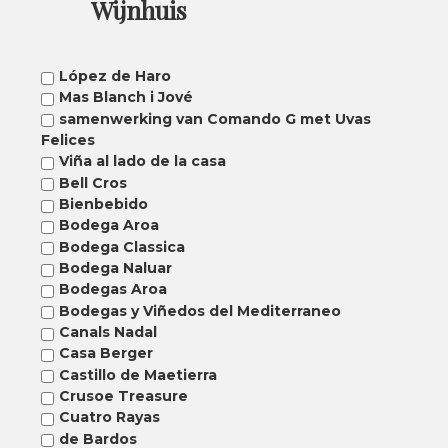
Wijnhuis
López de Haro
Mas Blanch i Jové
samenwerking van Comando G met Uvas
Felices
Viña al lado de la casa
Bell Cros
Bienbebido
Bodega Aroa
Bodega Classica
Bodega Naluar
Bodegas Aroa
Bodegas y Viñedos del Mediterraneo
Canals Nadal
Casa Berger
Castillo de Maetierra
Crusoe Treasure
Cuatro Rayas
de Bardos