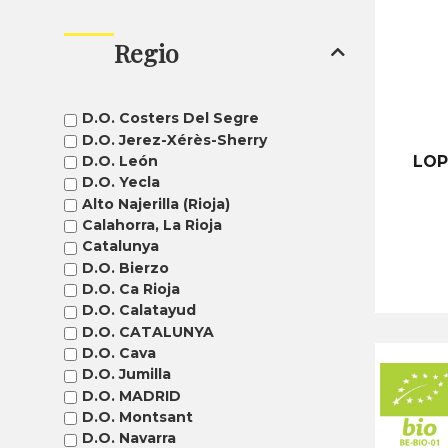
Regio
D.O. Costers Del Segre
D.O. Jerez-Xérès-Sherry
D.O. León
LOP
D.O. Yecla
Alto Najerilla (Rioja)
Calahorra, La Rioja
Catalunya
D.O. Bierzo
D.O. Ca Rioja
D.O. Calatayud
D.O. CATALUNYA
D.O. Cava
D.O. Jumilla
D.O. MADRID
D.O. Montsant
D.O. Navarra