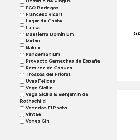
Dominio de Pingus
EGO Bodegas
Francesc Ricart
Lagar de Costa
Laosa
GA
Maetierra Dominium
Matsu
Naluar
Pandemonium
Proyecto Garnachas de España
Remírez de Ganuza
Trossos del Priorat
Uvas Felices
Vega Sicilia
Vega Sicilia & Benjamin de
Rothschild
Venedos El Pacto
Vintae
Vones Gin