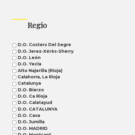
Regio
D.O. Costers Del Segre
D.O. Jerez-Xérès-Sherry
D.O. León
D.O. Yecla
Alto Najerilla (Rioja)
Calahorra, La Rioja
Catalunya
D.O. Bierzo
D.O. Ca Rioja
D.O. Calatayud
D.O. CATALUNYA
D.O. Cava
D.O. Jumilla
D.O. MADRID
D.O. Montsant