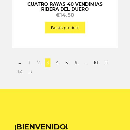
CUATRO RAYAS 40 VENDIMIAS
RIBERA DEL DUERO
€
14.50
Bekijk product
←
1
2
3
4
5
6
…
10
11
12
→
¡BIENVENIDO!