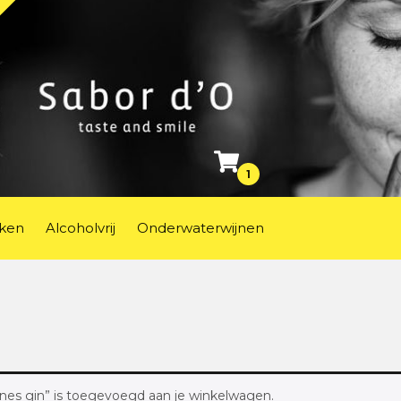
1
ken
Alcoholvrij
Onderwaterwijnen
nes gin” is toegevoegd aan je winkelwagen.