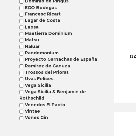
Dominio de Pingus
EGO Bodegas
Francesc Ricart
Lagar de Costa
Laosa
Maetierra Dominium
Matsu
Naluar
Pandemonium
GA
Proyecto Garnachas de España
Remírez de Ganuza
Trossos del Priorat
Uvas Felices
Vega Sicilia
Vega Sicilia & Benjamin de
Rothschild
Venedos El Pacto
Vintae
Vones Gin