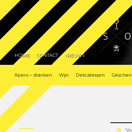
HOME
CONTACT
NIEUWS
Apero – dranken
Wijn
Delicatessen
Geschen
“Vo