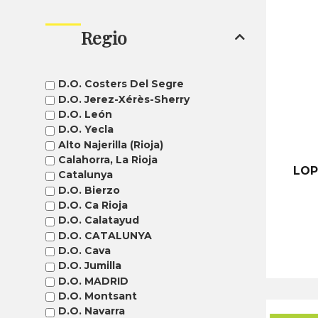
Regio
D.O. Costers Del Segre
D.O. Jerez-Xérès-Sherry
D.O. León
D.O. Yecla
Alto Najerilla (Rioja)
Calahorra, La Rioja
LOP
Catalunya
D.O. Bierzo
D.O. Ca Rioja
D.O. Calatayud
D.O. CATALUNYA
D.O. Cava
D.O. Jumilla
D.O. MADRID
D.O. Montsant
D.O. Navarra