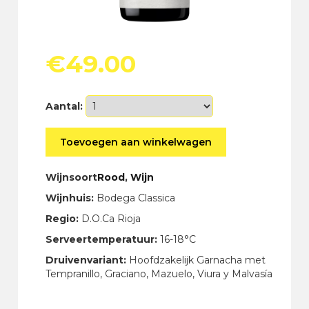
€
49.00
Aantal:
El
Toevoegen aan winkelwagen
Pacto
Rioja
Single
Wijnsoort
Rood
,
Wijn
Vineyard
Wijnhuis:
Bodega Classica
Valdechuecas
2019
Regio:
D.O.Ca Rioja
aantal
Serveertemperatuur:
16-18°C
Druivenvariant:
Hoofdzakelijk Garnacha met
Tempranillo, Graciano, Mazuelo, Viura y Malvasía