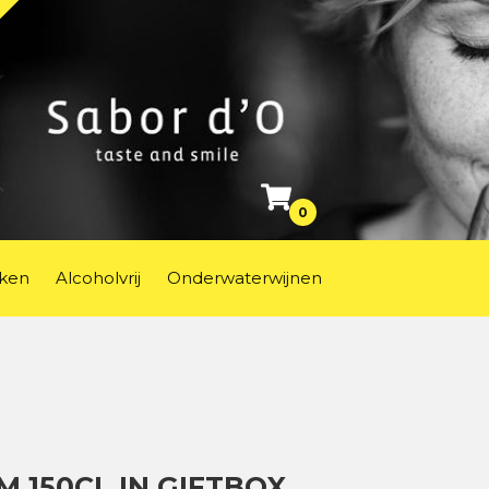
0
ken
Alcoholvrij
Onderwaterwijnen
150CL IN GIFTBOX