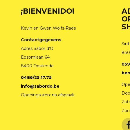
¡BIENVENIDO!
A
O
S
Kevin en Gwen Wolfs-Raes
Contactgegevens
Sint
Adres Sabor d’O
840
Epsomlaan 64
059
8400 Oostende
ben
0486/25.17.75
Ope
info@sabordo.be
Doo
Openingsuren: na afspraak
Zat
Zon