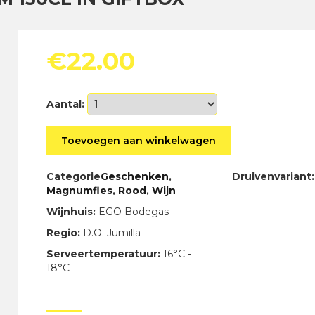
€
22.00
Aantal:
EGO
Toevoegen aan winkelwagen
Bodegas
Goru
Magnum
Categorie
Geschenken
,
Druivenvariant:
150cl
Magnumfles
,
Rood
,
Wijn
in
Wijnhuis:
EGO Bodegas
giftbox
aantal
Regio:
D.O. Jumilla
Serveertemperatuur:
16°C -
18°C