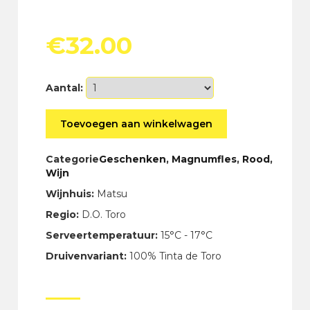
€
32.00
Aantal:
Matsu
Toevoegen aan winkelwagen
El
Picaro
Magnum
Categorie
Geschenken
,
Magnumfles
,
Rood
,
in
Wijn
Giftbox
Wijnhuis:
Matsu
aantal
Regio:
D.O. Toro
Serveertemperatuur:
15°C - 17°C
Druivenvariant:
100% Tinta de Toro