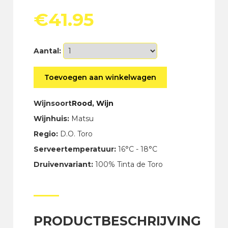
€
41.95
Aantal:
Matsu
Toevoegen aan winkelwagen
El
Viejo
aantal
Wijnsoort
Rood
,
Wijn
Wijnhuis:
Matsu
Regio:
D.O. Toro
Serveertemperatuur:
16°C - 18°C
Druivenvariant:
100% Tinta de Toro
PRODUCTBESCHRIJVING