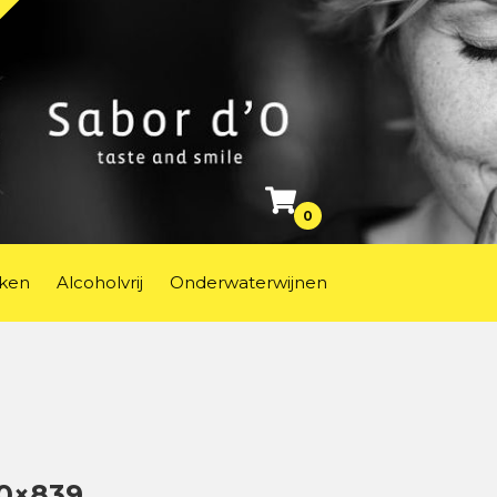
0
ken
Alcoholvrij
Onderwaterwijnen
0×839