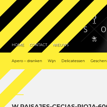
HOME
CONTACT
NIEUWS
Apero – dranken
Wijn
Delicatessen
Geschen
W.PAISAJES-CECIAS-RIOJA-60