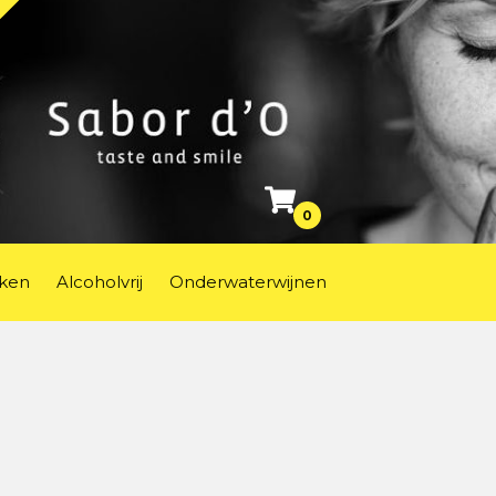
0
ken
Alcoholvrij
Onderwaterwijnen