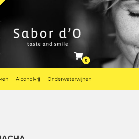
0
ken
Alcoholvrij
Onderwaterwijnen
NACHA