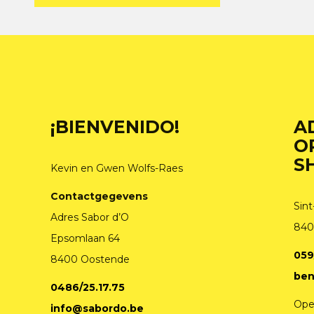
¡BIENVENIDO!
A
O
S
Kevin en Gwen Wolfs-Raes
Contactgegevens
Sint
Adres Sabor d’O
840
Epsomlaan 64
059
8400 Oostende
ben
0486/25.17.75
Ope
info@sabordo.be