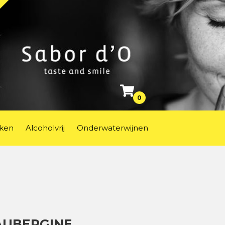
0
ken
Alcoholvrij
Onderwaterwijnen
AUBERGINE