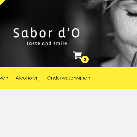
0
ken
Alcoholvrij
Onderwaterwijnen