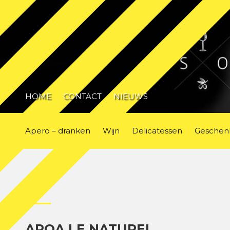
HOME
CONTACT
NIEUWS
Apero – dranken
Wijn
Delicatessen
Geschen
AROA LE NATUREL