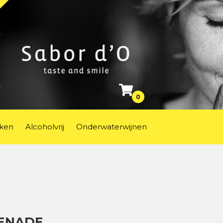
0
ken
Alcoholvrij
Onderwaterwijnen
ENADE