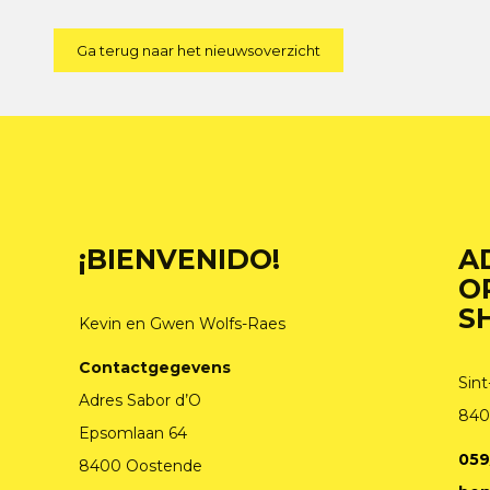
Ga terug naar het nieuwsoverzicht
¡BIENVENIDO!
A
O
S
Kevin en Gwen Wolfs-Raes
Contactgegevens
Sint
Adres Sabor d’O
840
Epsomlaan 64
059
8400 Oostende